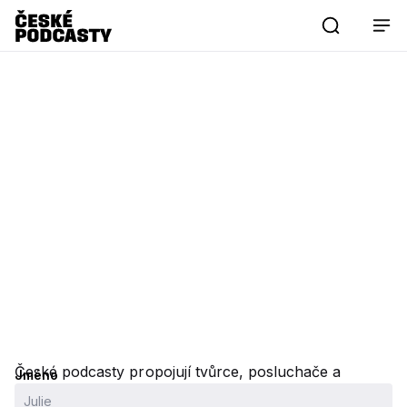
České podcasty propojují tvůrce, posluchače a
Jméno
Tereza Tiller
značky na jednom místě. Mapujeme českou