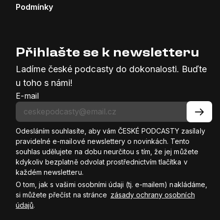
Podmínky
Přihlašte se k newsletteru
Ladíme české podcasty do dokonalosti. Buďte
u toho s námi!
E-mail
Odesláním souhlasíte, aby vám ČESKÉ PODCASTY zasílaly
pravidelné e-mailové newslettery o novinkách. Tento
souhlas udělujete na dobu neurčitou s tím, že jej můžete
kdykoliv bezplatně odvolat prostřednictvím tlačítka v
každém newsletteru.
O tom, jak s vašimi osobními údaji (tj. e-mailem) nakládáme,
si můžete přečíst na stránce
zásady ochrany osobních
údajů
.