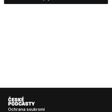
Šárka Möllerová
Spojit se na LinkedInu
Ochrana soukromí