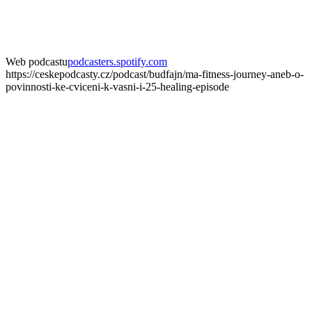
Web podcastu
podcasters.spotify.com
https://ceskepodcasty.cz/podcast/budfajn/ma-fitness-journey-aneb-o-
povinnosti-ke-cviceni-k-vasni-i-25-healing-episode