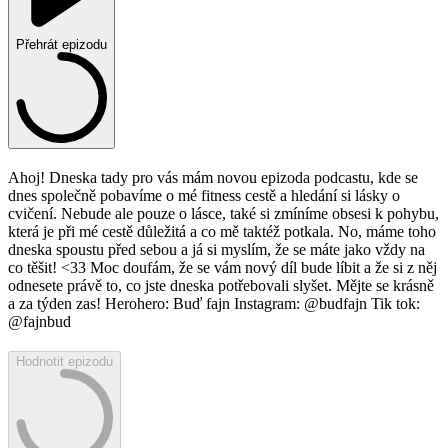
Přehrát epizodu
Ahoj! Dneska tady pro vás mám novou epizoda podcastu, kde se
dnes společně pobavíme o mé fitness cestě a hledání si lásky o
cvičení. Nebude ale pouze o lásce, také si zmíníme obsesi k pohybu,
která je při mé cestě důležitá a co mě taktéž potkala. No, máme toho
dneska spoustu před sebou a já si myslím, že se máte jako vždy na
co těšit! <33 Moc doufám, že se vám nový díl bude líbit a že si z něj
odnesete právě to, co jste dneska potřebovali slyšet. Mějte se krásně
a za týden zas! Herohero: Buď fajn Instagram: @budfajn Tik tok:
@fajnbud
Hodnotit epizodu