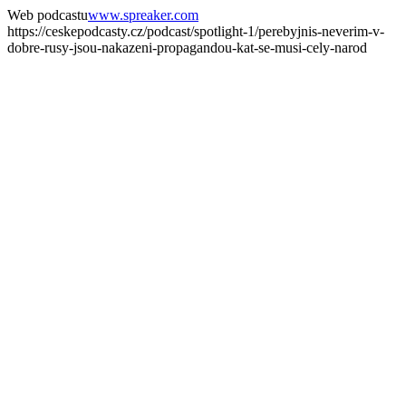
Web podcastu
www.spreaker.com
https://ceskepodcasty.cz/podcast/spotlight-1/perebyjnis-neverim-v-
dobre-rusy-jsou-nakazeni-propagandou-kat-se-musi-cely-narod