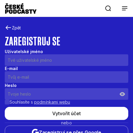
Zpět
ZAREGISTRUJ SE
Uživatelské jméno
E-mail
Heslo
Souhlasíte s
podmínkami webu
Vytvořit účet
nebo
Zaregistruj se přes Google