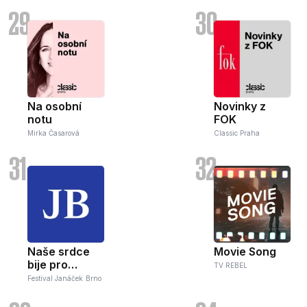
29
30
Na osobní
Novinky z
notu
FOK
Mirka Časarová
Classic Praha
31
32
Naše srdce
Movie Song
bije pro
TV REBEL
Janáčka!
Festival Janáček Brno