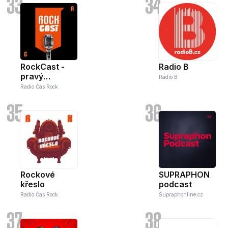
33
34
RockCast -
Radio B
pravý
Radio B
rockový
Radio Čas Rock
podcast
35
36
Rockové
SUPRAPHON
křeslo
podcast
Radio Čas Rock
Supraphonline.cz
37
38