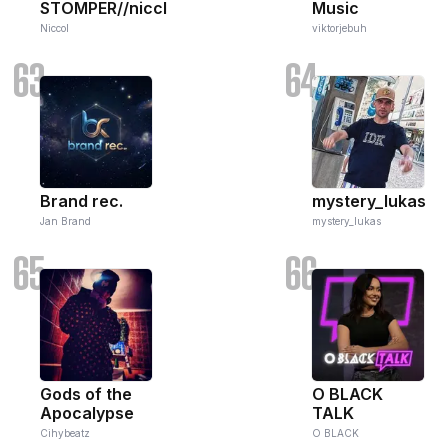
STOMPER//nicclle
Music
Niccol
viktorjebuh
63
64
Brand rec.
mystery_lukas
Jan Brand
mystery_lukas
65
66
Gods of the
O BLACK
Apocalypse
TALK
Cihybeatz
O BLACK