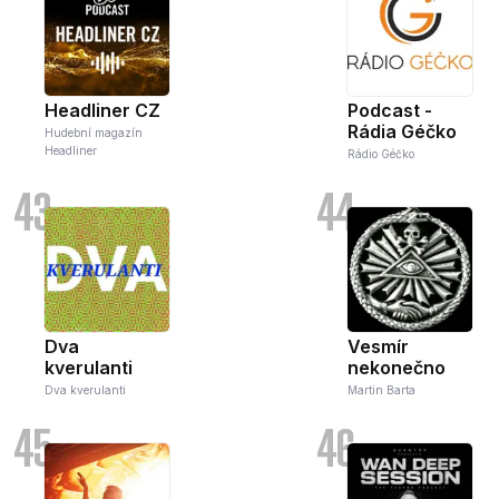
Headliner CZ
Podcast -
Rádia Géčko
Hudební magazín
Headliner
Rádio Géčko
43
44
Dva
Vesmír
kverulanti
nekonečno
Dva kverulanti
Martin Barta
45
46