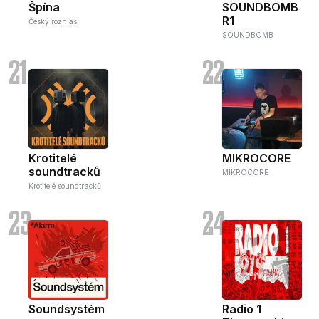
Špína
SOUNDBOMB
R1
Český rozhlas
SOUNDBOMB
21
22
Krotitelé
MIKROCORE
soundtracků
MIKROCORE
Krotitelé soundtracků
23
24
Soundsystém
Radio 1