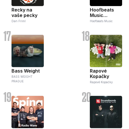
Recky na
Hoofbeats
vaše pecky
Music
Podcast
Dan Friml
Hoofbeats Music
17
18
Bass Weight
Rapové
Kopačky
BASS WEIGHT
PRAGUE
Rapové Kopačky
19
20