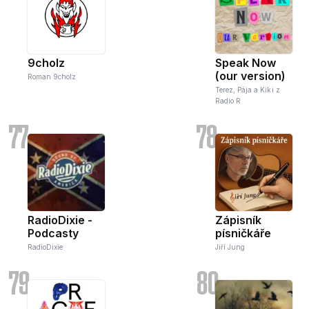
9cholz
Speak Now
(our version)
Roman 9cholz
Terez, Pája a Kiki z
Radio R
77
78
RadioDixie -
Zápisník
Podcasty
písničkáře
RadioDixie
Jiří Jung
79
80