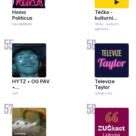
Homo
Téčko -
Politicus
kulturní
podcast z
David&Marek
Téčko - kulturní
Rožnova
agentura
55
56
HYTZ • OG PAV
Televize
•
Taylor
JAMAICAFUSBALL
smfr
Tomoe a Eni
—tutti frutti
57
58