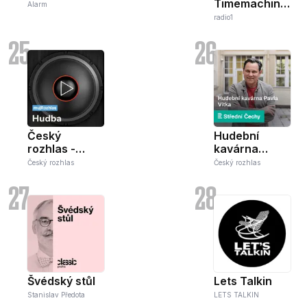
Timemachine
Alarm
(RSS)
radio1
25
26
Český
Hudební
rozhlas -
kavárna
Hudba
Pavla Vítka
Český rozhlas
Český rozhlas
27
28
Švédský stůl
Lets Talkin
Stanislav Předota
LETS TALKIN