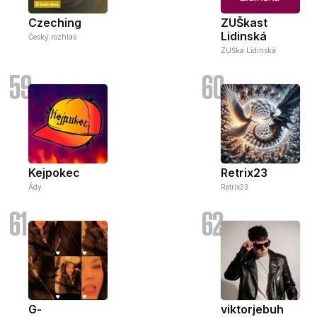
Czeching
ZUŠkast
Lidinská
Český rozhlas
ZUŠka Lidinská
59
60
Kejpokec
Retrix23
Ādy
Retrix23
61
62
G-
viktorjebuh