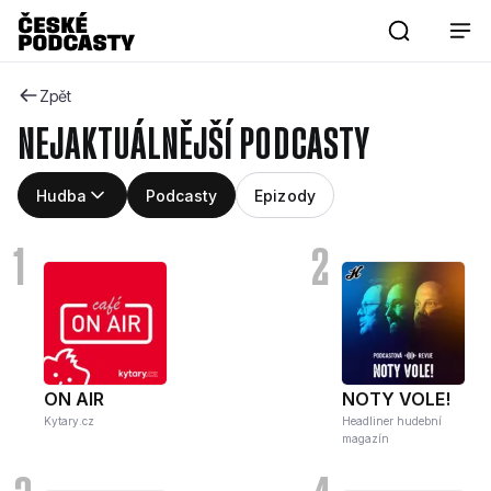
Zpět
NEJAKTUÁLNĚJŠÍ PODCASTY
Hudba
Podcasty
Epizody
1
2
Všechny kategorie
Ostatní
9250
podcastů
357
podcastů
Film
Hudba
115
podcastů
305
podcastů
ON AIR
NOTY VOLE!
Krimi
Věda
Kytary.cz
Headliner hudební
76
podcastů
187
podcastů
magazín
3
4
Volný čas
Fikce