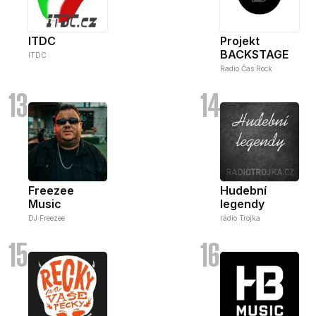
ITDC
Projekt
BACKSTAGE
ITDC
Radio Čas Rock
13
14
Freezee
Hudební
Music
legendy
DJ Freezee
rádio Trojka
15
16