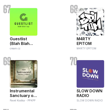
67
68
Guestlist
M4RTY
(Blah Blah
EPITOM
Rap)
cream.cz
M4RTY EPITOM
69
70
Instrumental
SLOW DOWN
Sanctuary of
RADIO
Stillness -
Pavel Kostka - PPKPP
SLOW DOWN RADIO
PPKPP