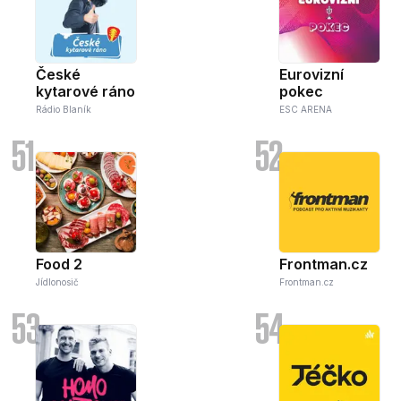
České
Eurovizní
kytarové ráno
pokec
Rádio Blaník
ESC ARENA
51
52
Food 2
Frontman.cz
Jídlonosič
Frontman.cz
53
54