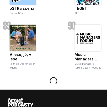
oSTRá scéna
TEGET
Ostrov 1415
TEGET
89
90
V lese, jó, v
Music
lese
Managers
Forum Czech
Rozhlas Opárenských
Music Managers
Republic
legend
Forum Czech Republic