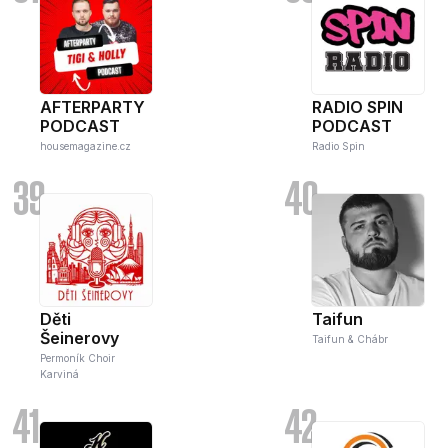
AFTERPARTY
RADIO SPIN
PODCAST
PODCAST
housemagazine.cz
Radio Spin
39
40
Děti
Taifun
Šeinerovy
Taifun & Chábr
Permoník Choir
Karviná
41
42