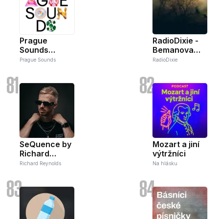
Prague
RadioDixie -
Sounds
Bemanova
Spotlight
Noční můra
Prague Sounds
RadioDixie
81
82
SeQuence by
Mozart a jiní
Richard
výtržníci
Reynolds
Richard Reynolds
Na hlásku
83
84