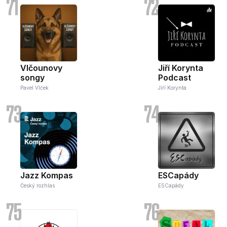
71
72
Vlčounovy
Jiří Korynta
songy
Podcast
Pavel Vlček
Jiří Korynta
73
74
Jazz Kompas
ESCapády
Český rozhlas
ESCapády
75
76