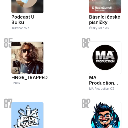
Podcast U
Básníci české
Bulku
písničky
Trikshot boiz
Český rozhlas
85
86
HNGR_TRAPPED
MA
Production
HNGR
CZ
MA Production CZ
87
88